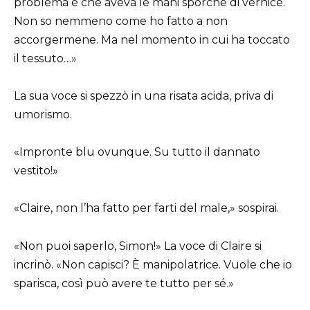
problema è che aveva le mani sporche di vernice.
Non so nemmeno come ho fatto a non
accorgermene. Ma nel momento in cui ha toccato
il tessuto…»
La sua voce si spezzò in una risata acida, priva di
umorismo.
«Impronte blu ovunque. Su tutto il dannato
vestito!»
«Claire, non l’ha fatto per farti del male,» sospirai.
«Non puoi saperlo, Simon!» La voce di Claire si
incrinò. «Non capisci? È manipolatrice. Vuole che io
sparisca, così può avere te tutto per sé.»