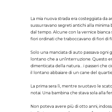
La mia nuova strada era costeggiata da an
sussurravano segreti antichi alla minima
dal tempo. Alcune con la vernice bianca sbi
fiori ordinati che traboccavano di fiori di f
Solo una manciata di auto passava ogni gi
lontano che a un’interruzione. Questo era il
dimenticata della natura… i passeri che cin
il lontano abbaiare di un cane del quartie
La prima sera lì, mentre svuotavo le scato
notai. Una bambina che stava sola alla fe
Non poteva avere più di otto anni, indos