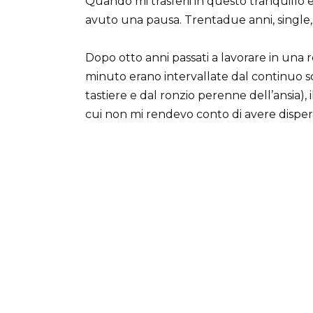
Quando mi trasferii in questo tranquillo 
avuto una pausa. Trentadue anni, single,
Dopo otto anni passati a lavorare in una r
minuto erano intervallate dal continuo squ
tastiere e dal ronzio perenne dell’ansia), 
cui non mi rendevo conto di avere dispe