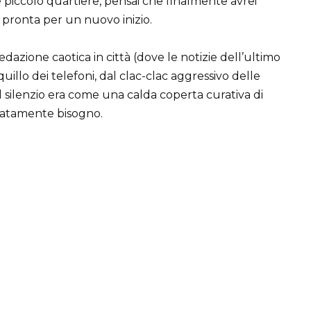
e piccolo quartiere, pensai che finalmente avrei
 pronta per un nuovo inizio.
edazione caotica in città (dove le notizie dell’ultimo
illo dei telefoni, dal clac-clac aggressivo delle
il silenzio era come una calda coperta curativa di
ratamente bisogno.