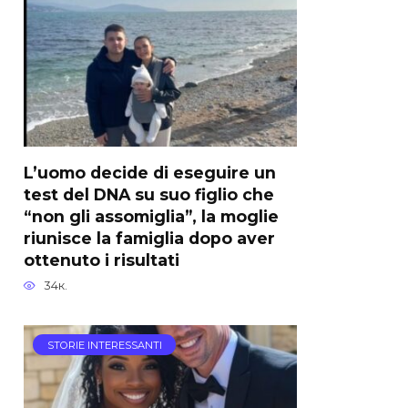
L’uomo decide di eseguire un
test del DNA su suo figlio che
“non gli assomiglia”, la moglie
riunisce la famiglia dopo aver
ottenuto i risultati
34к.
STORIE INTERESSANTI