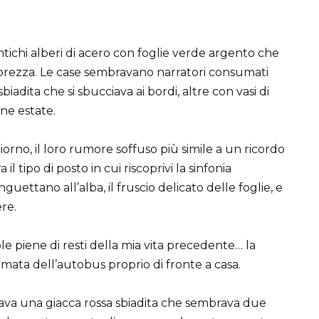
tichi alberi di acero con foglie verde argento che
 brezza. Le case sembravano narratori consumati
adita che si sbucciava ai bordi, altre con vasi di
ine estate.
orno, il loro rumore soffuso più simile a un ricordo
 tipo di posto in cui riscoprivi la sinfonia
guettano all’alba, il fruscio delicato delle foglie, e
re.
le piene di resti della mia vita precedente… la
rmata dell’autobus proprio di fronte a casa.
sava una giacca rossa sbiadita che sembrava due