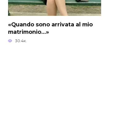
«Quando sono arrivata al mio
matrimonio…»
30.4к.