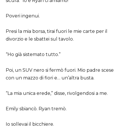
sicura. “Io e Ryan ci amiamo!”
Poveri ingenui.
Presi la mia borsa, tirai fuori le mie carte per il
divorzio e le sbattei sul tavolo.
“Ho già sistemato tutto.”
Poi, un SUV nero si fermò fuori. Mio padre scese
con un mazzo di fiori e… un’altra busta.
“La mia unica erede,” disse, rivolgendosi a me.
Emily sbiancò. Ryan tremò.
Io sollevai il bicchiere.