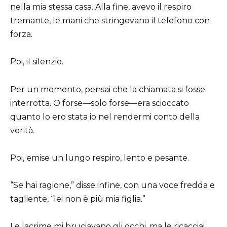
nella mia stessa casa. Alla fine, avevo il respiro
tremante, le mani che stringevano il telefono con
forza.
Poi, il silenzio.
Per un momento, pensai che la chiamata si fosse
interrotta. O forse—solo forse—era scioccato
quanto lo ero stata io nel rendermi conto della
verità.
Poi, emise un lungo respiro, lento e pesante.
“Se hai ragione,” disse infine, con una voce fredda e
tagliente, “lei non è più mia figlia.”
Le lacrime mi bruciavano gli occhi, ma le ricacciai