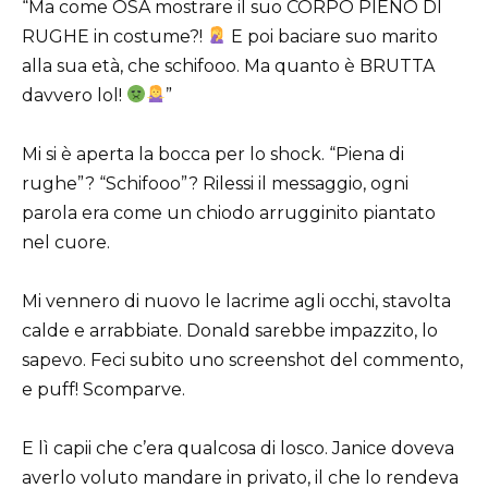
“Ma come OSA mostrare il suo CORPO PIENO DI
RUGHE in costume?!
E poi baciare suo marito
alla sua età, che schifooo. Ma quanto è BRUTTA
davvero lol!
”
Mi si è aperta la bocca per lo shock. “Piena di
rughe”? “Schifooo”? Rilessi il messaggio, ogni
parola era come un chiodo arrugginito piantato
nel cuore.
Mi vennero di nuovo le lacrime agli occhi, stavolta
calde e arrabbiate. Donald sarebbe impazzito, lo
sapevo. Feci subito uno screenshot del commento,
e puff! Scomparve.
E lì capii che c’era qualcosa di losco. Janice doveva
averlo voluto mandare in privato, il che lo rendeva