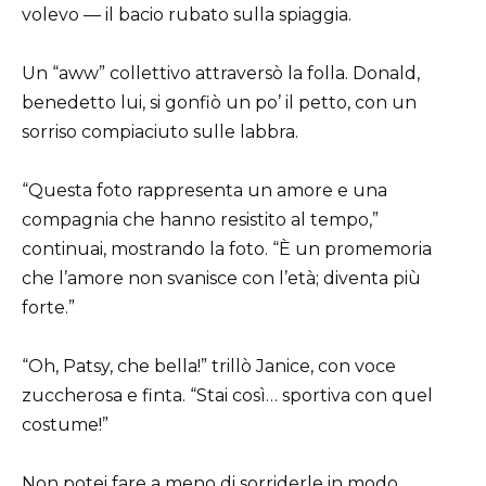
volevo — il bacio rubato sulla spiaggia.
Un “aww” collettivo attraversò la folla. Donald,
benedetto lui, si gonfiò un po’ il petto, con un
sorriso compiaciuto sulle labbra.
“Questa foto rappresenta un amore e una
compagnia che hanno resistito al tempo,”
continuai, mostrando la foto. “È un promemoria
che l’amore non svanisce con l’età; diventa più
forte.”
“Oh, Patsy, che bella!” trillò Janice, con voce
zuccherosa e finta. “Stai così… sportiva con quel
costume!”
Non potei fare a meno di sorriderle in modo