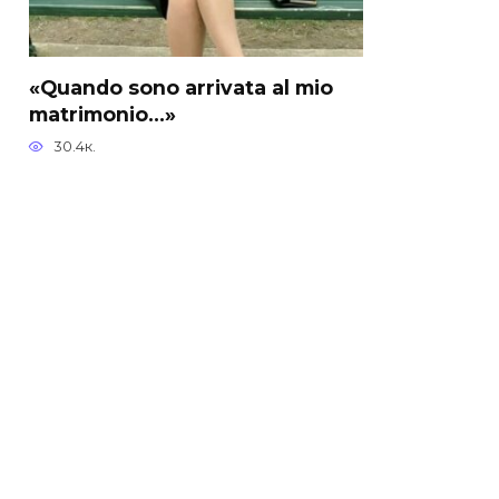
«Quando sono arrivata al mio
matrimonio…»
30.4к.