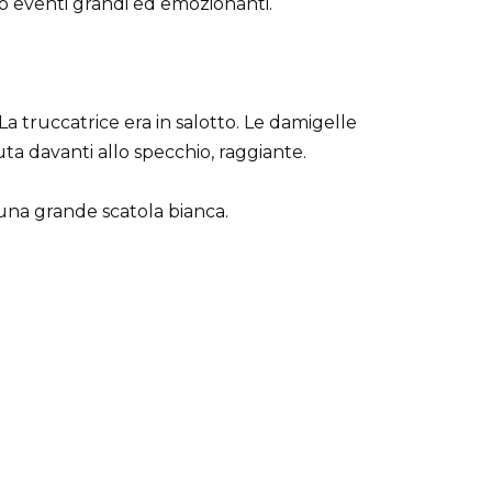
o eventi grandi ed emozionanti.
La truccatrice era in salotto. Le damigelle
ta davanti allo specchio, raggiante.
 una grande scatola bianca.