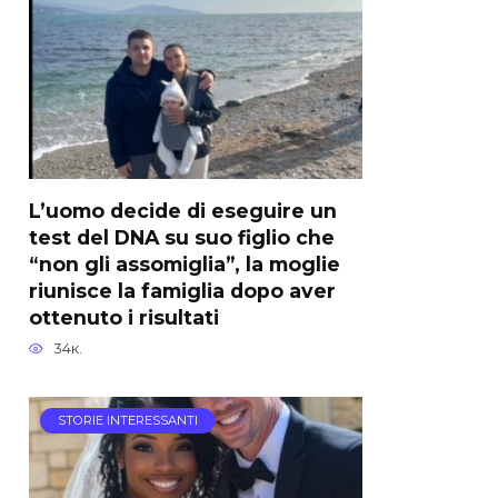
L’uomo decide di eseguire un
test del DNA su suo figlio che
“non gli assomiglia”, la moglie
riunisce la famiglia dopo aver
ottenuto i risultati
34к.
STORIE INTERESSANTI