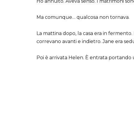
Ho annuito. Aveva senso. I matrimoni son
Ma comunque… qualcosa non tornava.
La mattina dopo, la casa era in fermento. 
correvano avanti e indietro. Jane era sedu
Poi è arrivata Helen. È entrata portando