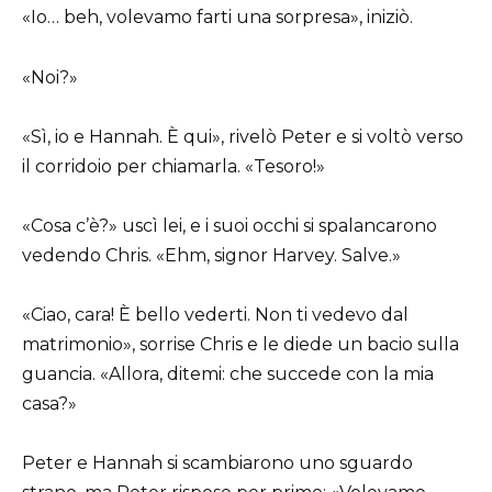
«Io… beh, volevamo farti una sorpresa», iniziò.
«Noi?»
«Sì, io e Hannah. È qui», rivelò Peter e si voltò verso
il corridoio per chiamarla. «Tesoro!»
«Cosa c’è?» uscì lei, e i suoi occhi si spalancarono
vedendo Chris. «Ehm, signor Harvey. Salve.»
«Ciao, cara! È bello vederti. Non ti vedevo dal
matrimonio», sorrise Chris e le diede un bacio sulla
guancia. «Allora, ditemi: che succede con la mia
casa?»
Peter e Hannah si scambiarono uno sguardo