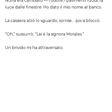
Nulla era cambiato — l’odore, i pavimenti lucidi, la
luce dalle finestre. Ho dato il mio nome al banco.
La cassiera alzò lo sguardo, sorrise… poi si bloccò.
“Oh,” sussurrò. “Lei è la signora Morales.”
Un brivido mi ha attraversato.