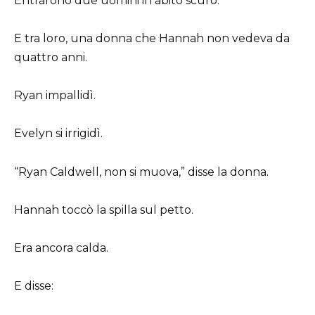
Entrarono due uomini in abito scuro.
E tra loro, una donna che Hannah non vedeva da
quattro anni.
Ryan impallidì.
Evelyn si irrigidì.
“Ryan Caldwell, non si muova,” disse la donna.
Hannah toccò la spilla sul petto.
Era ancora calda.
E disse: