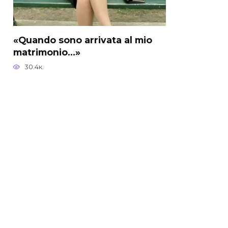
«Quando sono arrivata al mio
matrimonio…»
30.4к.