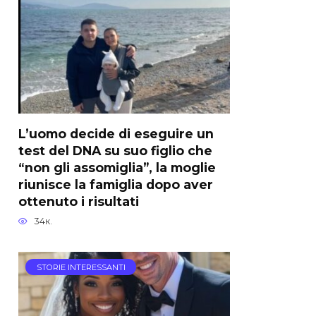
L’uomo decide di eseguire un
test del DNA su suo figlio che
“non gli assomiglia”, la moglie
riunisce la famiglia dopo aver
ottenuto i risultati
34к.
STORIE INTERESSANTI